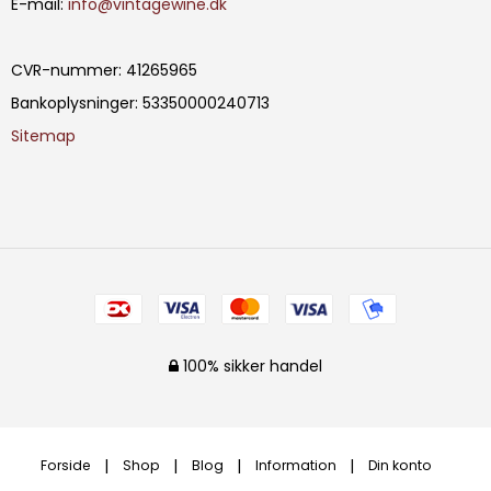
E-mail
:
info@vintagewine.dk
CVR-nummer
:
41265965
Bankoplysninger
:
53350000240713
Sitemap
100% sikker handel
Forside
Shop
Blog
Information
Din konto