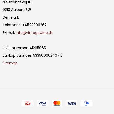
Nielsmindevej 16
9210 Aalborg SØ
Denmark
Telefonnr.
:
+4522996262
E-mail
:
info@vintagewine.dk
CVR-nummer
:
41265965
Bankoplysninger
:
53350000240713
Sitemap