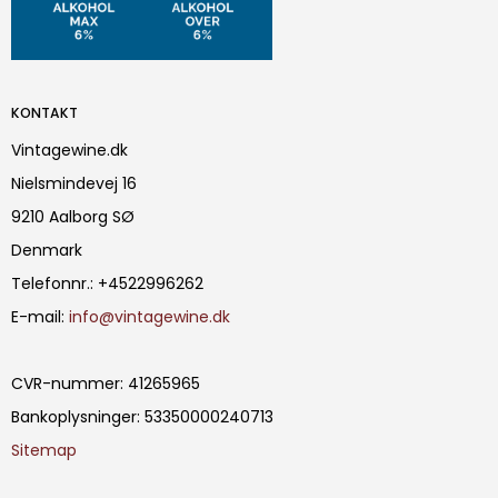
KONTAKT
Vintagewine.dk
Nielsmindevej 16
9210 Aalborg SØ
Denmark
Telefonnr.
:
+4522996262
E-mail
:
info@vintagewine.dk
CVR-nummer
:
41265965
Bankoplysninger
:
53350000240713
Sitemap