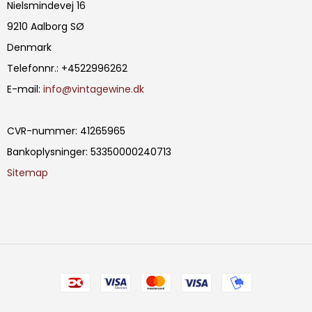
Nielsmindevej 16
9210 Aalborg SØ
Denmark
Telefonnr.
:
+4522996262
E-mail
:
info@vintagewine.dk
CVR-nummer
:
41265965
Bankoplysninger
:
53350000240713
Sitemap