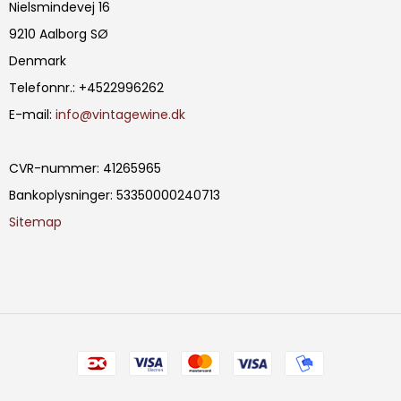
Nielsmindevej 16
9210 Aalborg SØ
Denmark
Telefonnr.
:
+4522996262
E-mail
:
info@vintagewine.dk
CVR-nummer
:
41265965
Bankoplysninger
:
53350000240713
Sitemap