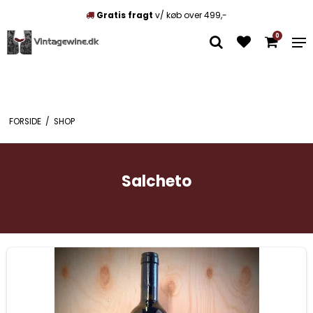
Gratis fragt
v/ køb over 499,-
0
FORSIDE
/
SHOP
Salcheto