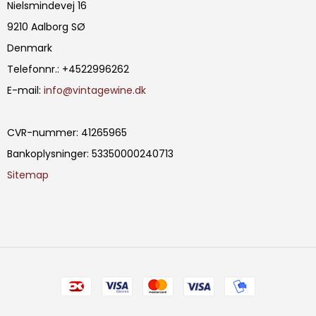
Nielsmindevej 16
9210 Aalborg SØ
Denmark
Telefonnr.
:
+4522996262
E-mail
:
info@vintagewine.dk
CVR-nummer
:
41265965
Bankoplysninger
:
53350000240713
Sitemap