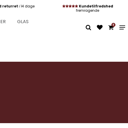
d returret
i 14 dage
Kundetilfredshed
fremragende
TER
GLAS
0