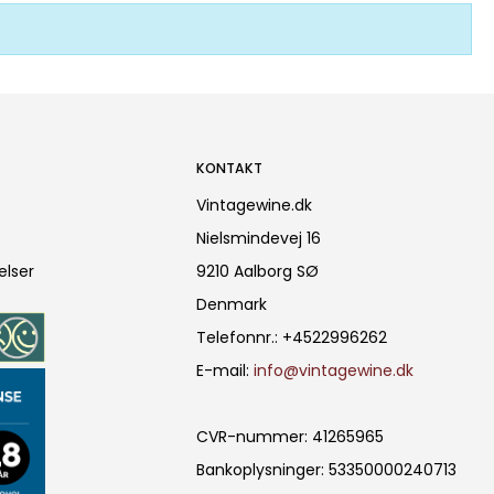
KONTAKT
Vintagewine.dk
Nielsmindevej 16
elser
9210 Aalborg SØ
Denmark
Telefonnr.
:
+4522996262
E-mail
:
info@vintagewine.dk
CVR-nummer
:
41265965
Bankoplysninger
:
53350000240713