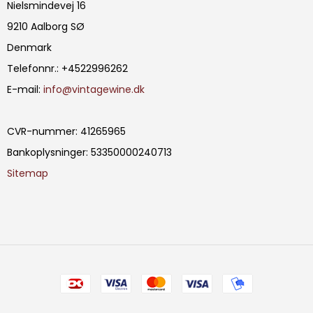
Nielsmindevej 16
9210 Aalborg SØ
Denmark
Telefonnr.
:
+4522996262
E-mail
:
info@vintagewine.dk
CVR-nummer
:
41265965
Bankoplysninger
:
53350000240713
Sitemap