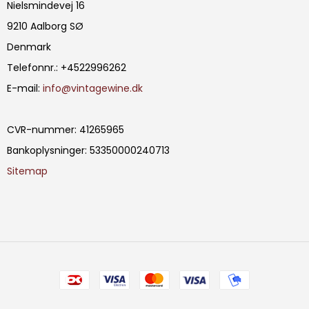
Nielsmindevej 16
9210 Aalborg SØ
Denmark
Telefonnr.
:
+4522996262
E-mail
:
info@vintagewine.dk
CVR-nummer
:
41265965
Bankoplysninger
:
53350000240713
Sitemap