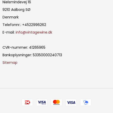
Nielsmindevej 16
9210 Aalborg SØ
Denmark
Telefonnr.
:
+4522996262
E-mail
:
info@vintagewine.dk
CVR-nummer
:
41265965
Bankoplysninger
:
53350000240713
Sitemap