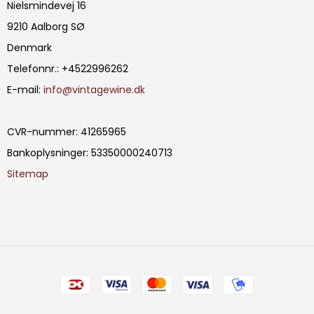
Nielsmindevej 16
9210 Aalborg SØ
Denmark
Telefonnr.
:
+4522996262
E-mail
:
info@vintagewine.dk
CVR-nummer
:
41265965
Bankoplysninger
:
53350000240713
Sitemap