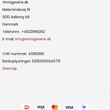
Vintagewine.dk
Nielsmindevej 16
9210 Aalborg SØ
Denmark
Telefonnr.
:
+4522996262
E-mail
:
info@vintagewine.dk
CVR-nummer
:
41265965
Bankoplysninger
:
53350000240713
Sitemap