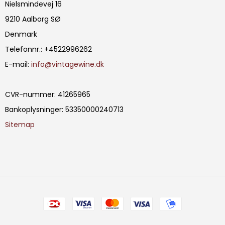
Nielsmindevej 16
9210 Aalborg SØ
Denmark
Telefonnr.
:
+4522996262
E-mail
:
info@vintagewine.dk
CVR-nummer
:
41265965
Bankoplysninger
:
53350000240713
Sitemap