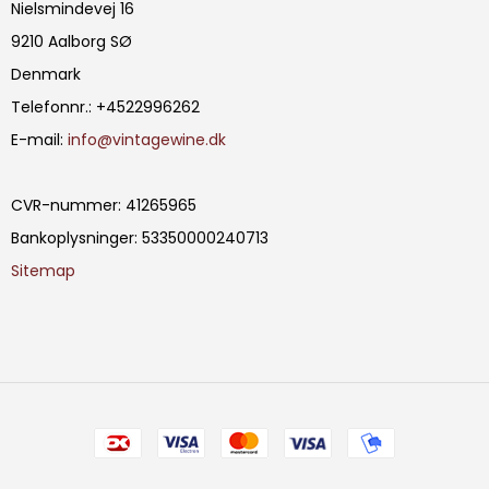
Nielsmindevej 16
9210 Aalborg SØ
Denmark
Telefonnr.
:
+4522996262
E-mail
:
info@vintagewine.dk
CVR-nummer
:
41265965
Bankoplysninger
:
53350000240713
Sitemap