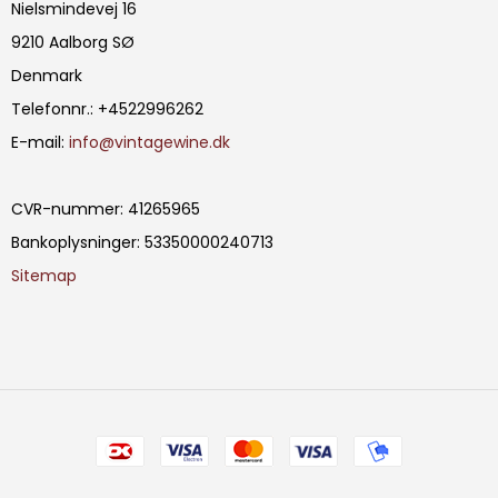
Nielsmindevej 16
9210 Aalborg SØ
Denmark
Telefonnr.
:
+4522996262
E-mail
:
info@vintagewine.dk
CVR-nummer
:
41265965
Bankoplysninger
:
53350000240713
Sitemap