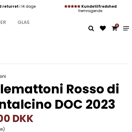
d returret
i 14 dage
Kundetilfredshed
fremragende
TER
GLAS
0
oni
lemattoni Rosso di
ntalcino DOC 2023
,00 DKK
ms)