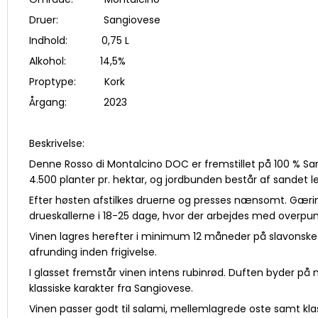
Druer: Sangiovese
Indhold: 0,75 L
Alkohol: 14,5%
Proptype: Kork
Årgang: 2023
Beskrivelse:
Denne Rosso di Montalcino DOC er fremstillet på 100 % S
4.500 planter pr. hektar, og jordbunden består af sandet le
Efter høsten afstilkes druerne og presses nænsomt. Gæri
drueskallerne i 18-25 dage, hvor der arbejdes med overpum
Vinen lagres herefter i minimum 12 måneder på slavonske e
afrunding inden frigivelse.
I glasset fremstår vinen intens rubinrød. Duften byder på
klassiske karakter fra Sangiovese.
Vinen passer godt til salami, mellemlagrede oste samt klas