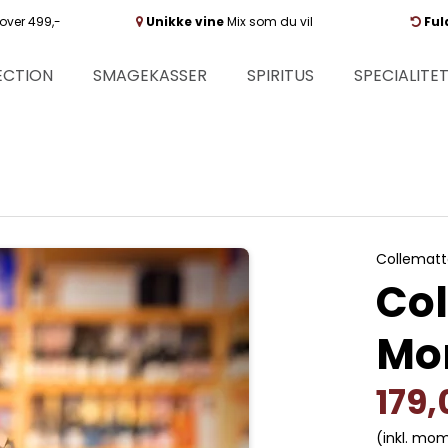
over 499,-
Unikke vine
Mix som du vil
Ful
ECTION
SMAGEKASSER
SPIRITUS
SPECIALITE
Collematt
Col
Mo
179
(inkl. mo