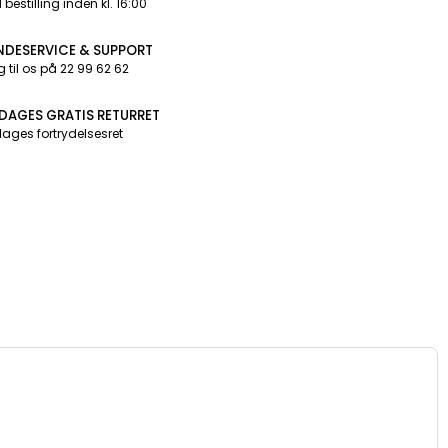
 bestilling inden kl. 16:00
NDESERVICE & SUPPORT
g til os på 22 99 62 62
 DAGES GRATIS RETURRET
dages fortrydelsesret