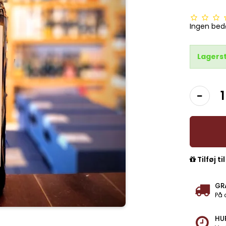
Ingen be
Lagers
Tilføj ti
GR
På 
HU