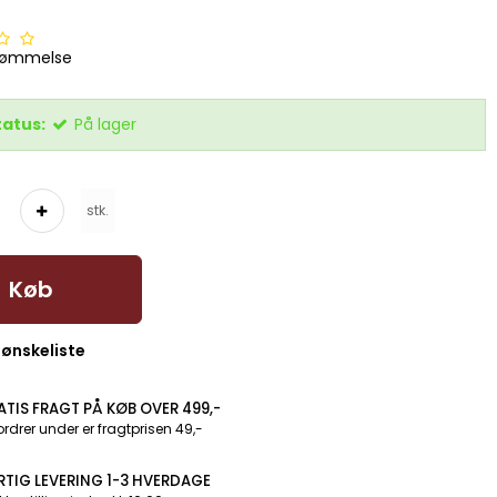
dømmelse
tatus:
På lager
stk.
Køb
l ønskeliste
ATIS FRAGT PÅ KØB OVER 499,-
ordrer under er fragtprisen 49,-
RTIG LEVERING 1-3 HVERDAGE