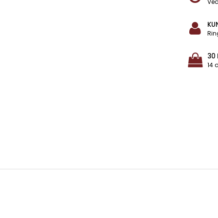
Ved
KU
Rin
30
14 