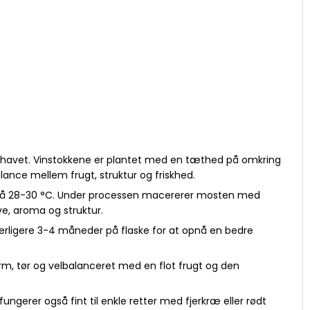
r havet. Vinstokkene er plantet med en tæthed på omkring
alance mellem frugt, struktur og friskhed.
er på 28-30 °C. Under processen macererer mosten med
e, aroma og struktur.
derligere 3-4 måneder på flaske for at opnå en bedre
arm, tør og velbalanceret med en flot frugt og den
ngerer også fint til enkle retter med fjerkræ eller rødt