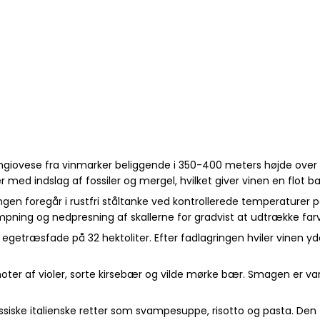
angiovese fra vinmarker beliggende i 350-400 meters højde ove
r med indslag af fossiler og mergel, hvilket giver vinen en flot b
ngen foregår i rustfri ståltanke ved kontrollerede temperatur
pning og nedpresning af skallerne for gradvist at udtrække farv
getræsfade på 32 hektoliter. Efter fadlagringen hviler vinen y
 noter af violer, sorte kirsebær og vilde mørke bær. Smagen er v
siske italienske retter som svampesuppe, risotto og pasta. Den fu