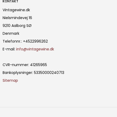
KONTAKT
Vintagewine.dk
Nielsmindevej 16
9210 Aalborg SØ
Denmark
Telefonnr.
:
+4522996262
E-mail
:
info@vintagewine.dk
CVR-nummer
:
41265965
Bankoplysninger
:
53350000240713
Sitemap