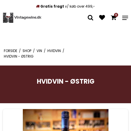
Unikke vine
Mix som du vil
0
FORSIDE
/
SHOP
/
VIN
/
HVIDVIN
/
HVIDVIN - ØSTRIG
HVIDVIN - ØSTRIG