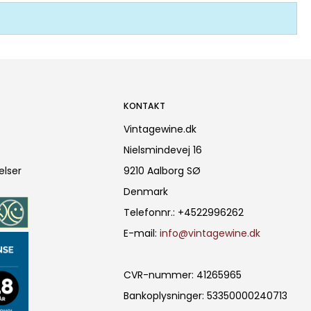
KONTAKT
Vintagewine.dk
Nielsmindevej 16
elser
9210 Aalborg SØ
Denmark
Telefonnr.
:
+4522996262
E-mail
:
info@vintagewine.dk
CVR-nummer
:
41265965
Bankoplysninger
:
53350000240713