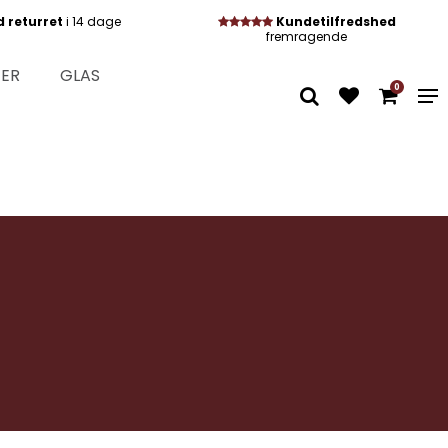
d returret
i 14 dage
Kundetilfredshed
fremragende
TER
GLAS
0