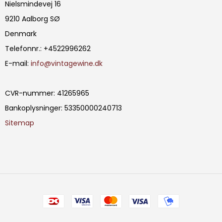
Nielsmindevej 16
9210 Aalborg SØ
Denmark
Telefonnr.
:
+4522996262
E-mail
:
info@vintagewine.dk
CVR-nummer
:
41265965
Bankoplysninger
:
53350000240713
Sitemap