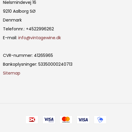
Nielsmindevej 16
9210 Aalborg SØ
Denmark
Telefonnr.
:
+4522996262
E-mail
:
info@vintagewine.dk
CVR-nummer
:
41265965
Bankoplysninger
:
53350000240713
Sitemap