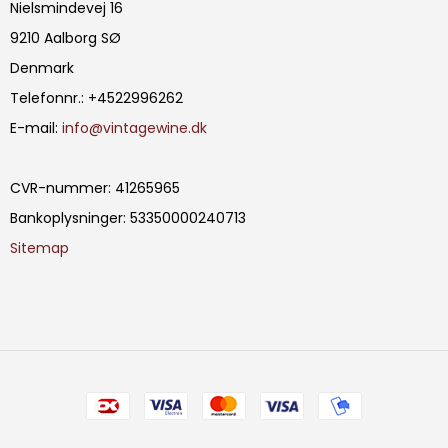
Nielsmindevej 16
9210 Aalborg SØ
Denmark
Telefonnr.
:
+4522996262
E-mail
:
info@vintagewine.dk
CVR-nummer
:
41265965
Bankoplysninger
:
53350000240713
Sitemap