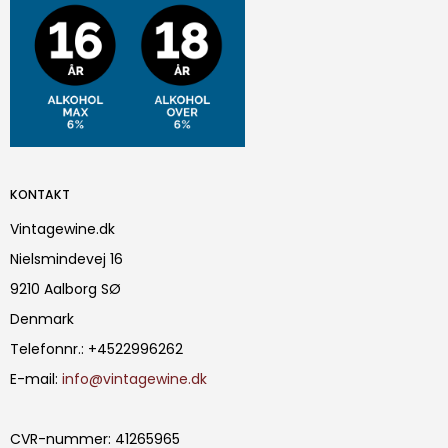
KONTAKT
Vintagewine.dk
Nielsmindevej 16
9210 Aalborg SØ
Denmark
Telefonnr.
:
+4522996262
E-mail
:
info@vintagewine.dk
CVR-nummer
:
41265965