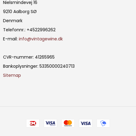
Nielsmindevej 16
9210 Aalborg SØ
Denmark
Telefonnr.
:
+4522996262
E-mail
:
info@vintagewine.dk
CVR-nummer
:
41265965
Bankoplysninger
:
53350000240713
Sitemap