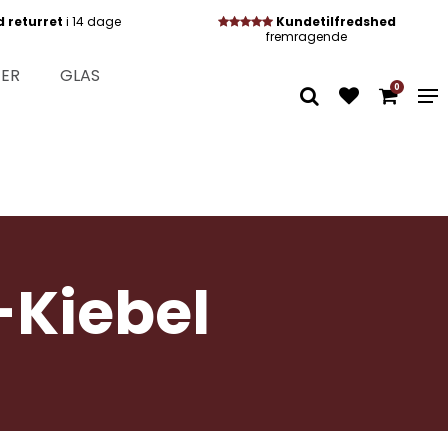
d returret
i 14 dage
Kundetilfredshed
fremragende
TER
GLAS
0
-Kiebel