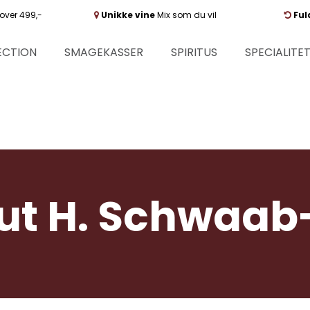
over 499,-
Unikke vine
Mix som du vil
Ful
ECTION
SMAGEKASSER
SPIRITUS
SPECIALITE
t H. Schwaab