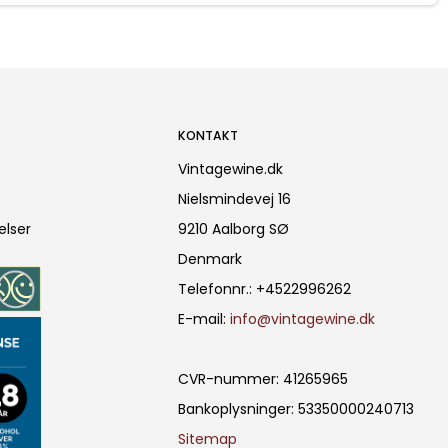
KONTAKT
Vintagewine.dk
Nielsmindevej 16
elser
9210 Aalborg SØ
Denmark
Telefonnr.
:
+4522996262
E-mail
:
info@vintagewine.dk
CVR-nummer
:
41265965
Bankoplysninger
:
53350000240713
Sitemap