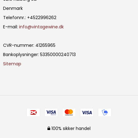
Denmark
Telefonnr.
:
+4522996262
E-mail
:
info@vintagewine.dk
CVR-nummer
:
41265965
Bankoplysninger
:
53350000240713
Sitemap
100% sikker handel