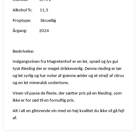
Alkohol %: 11,5
Proptype: Skruelåg
Årgang: 2024
Beskrivelse:
Indgangsvinen fra Magretenhof er en let, sprød og lys gul
tysk Riesling der er meget drikkevenlig. Denne riesling er tør
og let syrlig og har noter af grønne æbler og et strejf af citrus
og en let mineralsk undertone.
Vinen vil passe de fleste, der sætter pris på en Riesling, som
ikke er for sød til en fornuftig pris.
Alt i alt en glimrende vin med en høj kvalitet du ikke vil gå fejl
af.