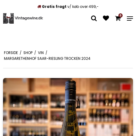
Unikke vine
Mix som du vil
0
FORSIDE
/
SHOP
/
VIN
/
MARGARETHENHOF SAAR-RIESLING TROCKEN 2024