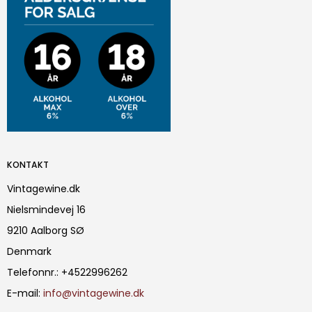
KONTAKT
Vintagewine.dk
Nielsmindevej 16
9210 Aalborg SØ
Denmark
Telefonnr.
:
+4522996262
E-mail
:
info@vintagewine.dk