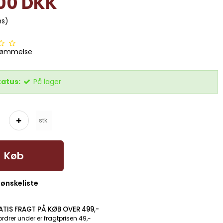
,00 DKK
ms)
dømmelse
tatus:
På lager
stk.
Køb
l ønskeliste
ATIS FRAGT PÅ KØB OVER 499,-
ordrer under er fragtprisen 49,-