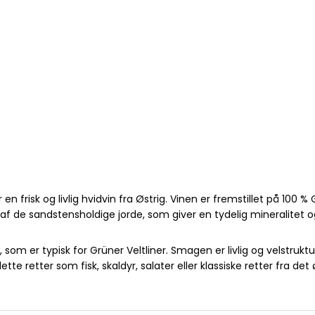
n frisk og livlig hvidvin fra Østrig. Vinen er fremstillet på 100 %
 de sandstensholdige jorde, som giver en tydelig mineralitet og
som er typisk for Grüner Veltliner. Smagen er livlig og velstrukt
 lette retter som fisk, skaldyr, salater eller klassiske retter fra