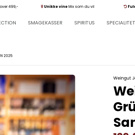
over 499,-
Unikke vine
Mix som du vil
Ful
ECTION
SMAGEKASSER
SPIRITUS
SPECIALITE
IN 2025
Weingut Jo
Wei
Grü
San