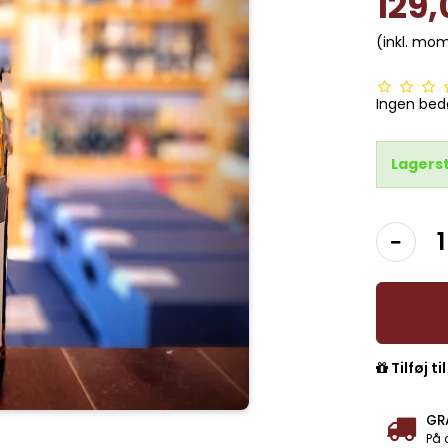
129
(inkl. mo
Ingen be
Lagers
Tilføj ti
GR
På 