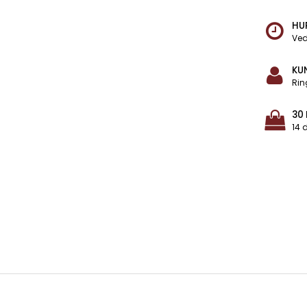
HU
Ved
KU
Rin
30
14 