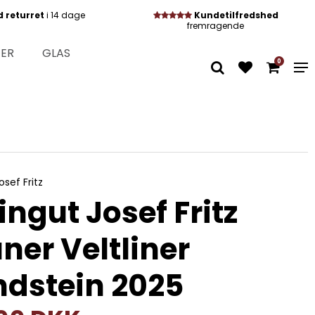
d returret
i 14 dage
Kundetilfredshed
fremragende
TER
GLAS
0
sef Fritz
ngut Josef Fritz
ner Veltliner
dstein 2025