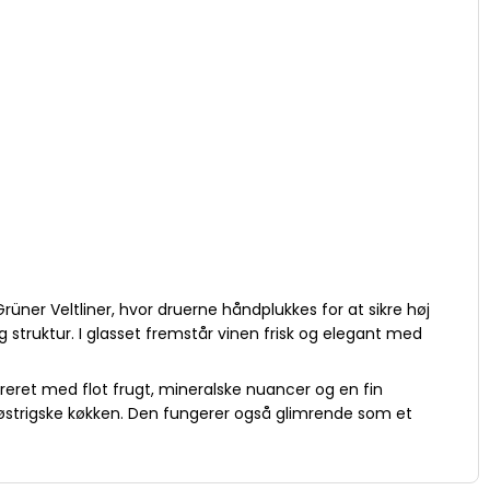
 Grüner Veltliner, hvor druerne håndplukkes for at sikre høj
 struktur. I glasset fremstår vinen frisk og elegant med
ureret med flot frugt, mineralske nuancer og en fin
 det østrigske køkken. Den fungerer også glimrende som et