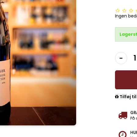
Ingen be
Lagers
Tilføj ti
GR
På 
HU