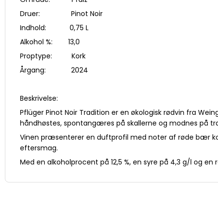
Druer: Pinot Noir
Indhold: 0,75 L
Alkohol %: 13,0
Proptype: Kork
Årgang: 2024
Beskrivelse:
​Pflüger Pinot Noir Tradition er en økologisk rødvin fra W
håndhøstes, spontangæres på skallerne og modnes på træ
Vinen præsenterer en duftprofil med noter af røde bær k
eftersmag. ​
Med en alkoholprocent på 12,5 %, en syre på 4,3 g/l og en r