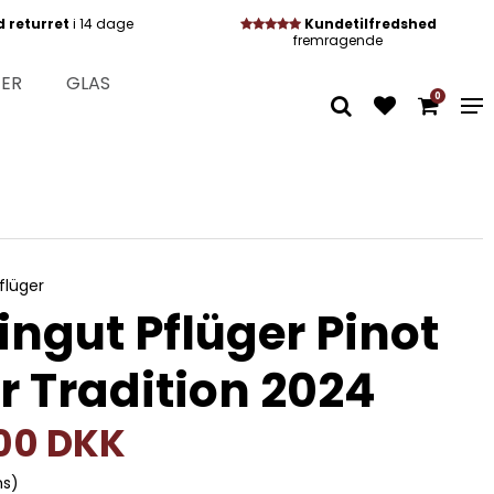
d returret
i 14 dage
Kundetilfredshed
fremragende
TER
GLAS
0
flüger
ngut Pflüger Pinot
r Tradition 2024
,00 DKK
ms)