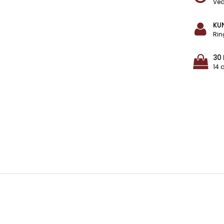
Ved
KU
Rin
30
14 