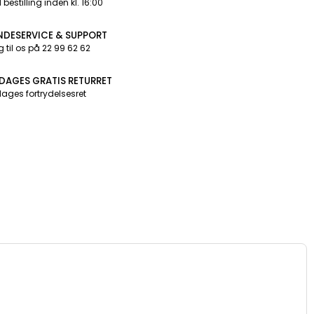
 bestilling inden kl. 16:00
NDESERVICE & SUPPORT
g til os på 22 99 62 62
 DAGES GRATIS RETURRET
dages fortrydelsesret