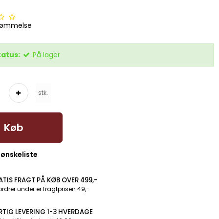
dømmelse
tatus:
På lager
stk.
Køb
l ønskeliste
ATIS FRAGT PÅ KØB OVER 499,-
ordrer under er fragtprisen 49,-
RTIG LEVERING 1-3 HVERDAGE