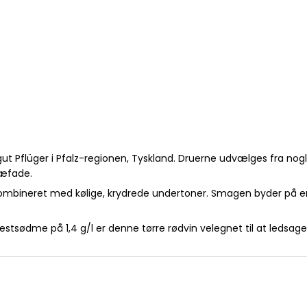
eingut Pflüger i Pfalz-regionen, Tyskland. Druerne udvælges fra 
fade. ​
ombineret med kølige, krydrede undertoner. Smagen byder på e
estsødme på 1,4 g/l er denne tørre rødvin velegnet til at ledsage